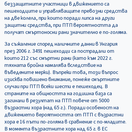
беззащитните участници в движението са
пешеходците и управляващите превозни средства
на две колела, при които поради липса на други
защитни средства, при ПТП вероятността да
получат смъртоносни рани значително е по-голяма.
За съжаление според наличните данни в Унгария
през 2006 г. 3491 пешеходци са пострадали от
които 212 със смъртни рани (като към 2022 г.
тяхната бройна намалява вследствие на
въведените мерки). Въпреки това, този въпрос
изисква повишено внимание, понеже смъртните
случаи при ПТП всеки шести е пешеходец. В
страните на общността на годишна база са
загинали в резултат на ПТП повече от 5000
възрастни хора (над 65 г.). Поради особеност на
движението вероятността от ПТП с възрастни
хора е 16 пъти по-голяма в сравнение с по-младите.
В момента възрастните хора над 65 г. в ЕС