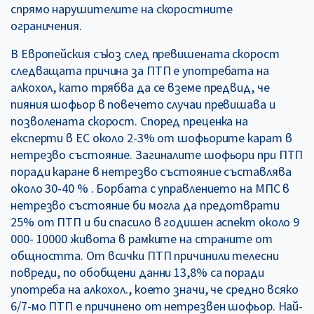
спрямо нарушителите на скоростните
ограничения.
В Европейския съюз след превишената скорост
следващата причина за ПТП е употребата на
алкохол, като трябва да се вземе предвид, че
пияния шофьор в повечето случаи превишава и
позволената скорост. Според преценка на
експерти в ЕС около 2-3% от шофьорите карат в
нетрезво състояние. Загиналите шофьори при ПТП
поради каране в нетрезво състояние съставлява
около 30-40 % . Борбата с управлението на МПС в
нетрезво състояние би могла да предотврати
25% от ПТП и би спасило в годишен аспект около 9
000- 10000 живота в рамките на страните от
общността. От всички ПТП причинили телесни
повреди, по обобщени данни 13,8% са поради
употреба на алкохол., което значи, че средно всяко
6/7-мо ПТП е причинено от нетрезвен шофьор. Най-