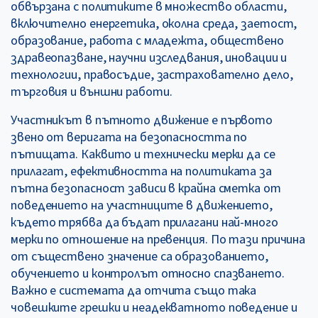
обвързана с политиките в множество области,
включително енергетика, околна среда, заетост,
образование, работа с младежта, обществено
здравеопазване, научни изследвания, иновации и
технологии, правосъдие, застрахователно дело,
търговия и външни работи.
Участникът в пътното движение е първото
звено от веригата на безопасността по
пътищата. Каквито и технически мерки да се
прилагат, ефективността на политиката за
пътна безопасност зависи в крайна сметка от
поведението на участниците в движението,
където трябва да бъдат прилагани най-много
мерки по отношение на превенция. По тази причина
от съществено значение са образованието,
обучението и контролът относно спазването.
Важно е системата да отчита също така
човешките грешки и неадекватното поведение и