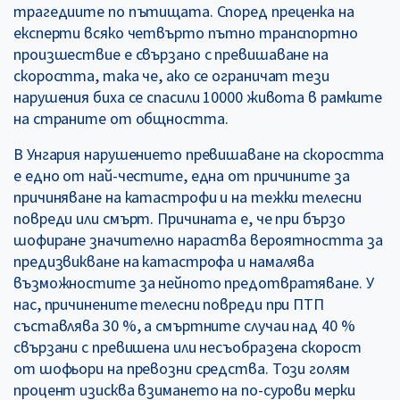
трагедиите по пътищата. Според преценка на
експерти всяко четвърто пътно транспортно
произшествие е свързано с превишаване на
скоростта, така че, ако се ограничат тези
нарушения биха се спасили 10000 живота в рамките
на страните от общността.
В Унгария нарушението превишаване на скоростта
е едно от най-честите, една от причините за
причиняване на катастрофи и на тежки телесни
повреди или смърт. Причината е, че при бързо
шофиране значително нараства вероятността за
предизвикване на катастрофа и намалява
възможностите за нейното предотвратяване. У
нас, причинените телесни повреди при ПТП
съставлява 30 %, а смъртните случаи над 40 %
свързани с превишена или несъобразена скорост
от шофьори на превозни средства. Този голям
процент изисква взимането на по-сурови мерки