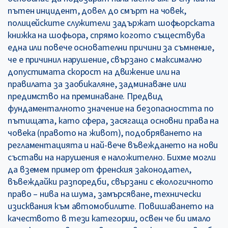
пътен инцидент, довел до смърт на човек,
полицейските служители задържат шофьорската
книжка на шофьора, спрямо когото съществува
една или повече основателни причини за съмнение,
че е причинил нарушение, свързано с максимално
допустимата скорост на движение или на
правилата за заобикаляне, задминаване или
предимство на преминаване. Предвид
фундаменталното значение на безопасността по
пътищата, като сфера, засягаща основни права на
човека (правото на живот), подобряването на
регламентацията и най-вече въвеждането на нови
състави на нарушения е наложително. Бихме могли
да вземем пример от френския законодател,
въвеждайки разпоредби, свързани с екологичното
право – нива на шума, замърсяване, технически
изисквания към автомобилите. Повишаването на
качеството в тези категории, освен че би имало