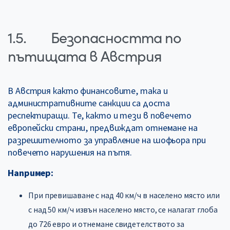
1.5. Безопасността по
пътищата в Австрия
В Австрия както финансовите, така и
административните санкции са доста
респектиращи. Те, както и тези в повечето
европейски страни, предвиждат отнемане на
разрешителното за управление на шофьора при
повечето нарушения на пътя.
Например:
При превишаване с над 40 км/ч в населено място или
с над 50 км/ч извън населено място, се налагат глоба
до 726 евро и отнемане свидетелството за