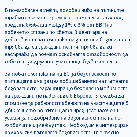
В по-глобален аспект, подобни нива на пътните
травми налагат огромни икономически разходи,
представляващи между 1% и 3% от БВП на
повечето страни по света. В центъра на
действията на политиката за пътна безопасност
трябва да са гражданите: тя трябва да ги
насърчава да поемат основната отговорност за
себе си и за другите участници в движението.
Затова политиката на ЕС за безопасност по
пътищата има за цел повишаването на пътната
безопасност, гарантиращо безопасна мобилност
на гражданите навсякъде в Европа. Тя следва да
спомогне за равнопоставеност на участниците в
движението по пътищата чрез целенасочени
усилия за подобряване на безопасността на по-
уязвимите измежду тях. Необходим е интегриран
подход към пътната безопасност. Тя е тясно