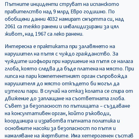
Пътните инциденти струват на испанското
правителство над 9 млрд Евро годишно. По
обобщени данни 4032 намират смъртта си, над
2061 са тежко ранени и инвалидизирани за цял
живот, над 1967 са леко ранени.
Интересна е практиката при залавянето на
нарушител на пътя с чуждо гражданство. За
чуждите шофьори при нарушение на пътя се налага
глоба, която следва да бъде платена на място. При
липса на пари компетентният орган съпровожда
нарушителя до място откъдето би могъл да
изтегли пари. В случай на отказ колата се спира от
движение до заплащане на съответната глоба.
Съвет за безопасност по пътищата – създаване
на консултативен орган, който ръководи,
координира и изработва пътната политика и
основните насоки за безопасност по пътя и
намаляване на жертвите. Има хетерогенен състав