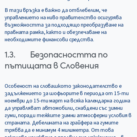
В тази връзка е важно да отблебелим, че
управлението на ниво правителство осигурява
възможността за подходящо преобразуване на
правната рамка, както и обезпечаване на
необходимите финансови средства.
1.3. Безопасността по
пътищата в Словения
Особеност на словашкото законодателство е
задължението за шофьорите в периода от 15-ти
ноември до 15-ти март на всяка календарна година
да управляват автомобили, снабдени със зимни
гуми, поради тежките зимни атмосферни условия в
страната. Дебелината на грайфера на гумите
трябва да е минимум 4 милиметра. От това