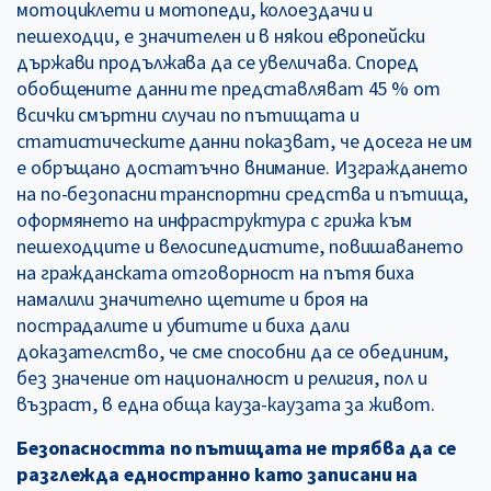
мотоциклети и мотопеди, колоездачи и
пешеходци, е значителен и в някои европейски
държави продължава да се увеличава. Според
обобщените данни те представляват 45 % от
всички смъртни случаи по пътищата и
статистическите данни показват, че досега не им
е обръщано достатъчно внимание. Изграждането
на по-безопасни транспортни средства и пътища,
оформянето на инфраструктура с грижа към
пешеходците и велосипедистите, повишаването
на гражданската отговорност на пътя биха
намалили значително щетите и броя на
пострадалите и убитите и биха дали
доказателство, че сме способни да се обединим,
без значение от националност и религия, пол и
възраст, в една обща кауза-каузата за живот.
Безопасността по пътищата не трябва да се
разглежда едностранно като записани на