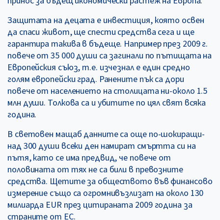
принос за бъдещ икономически растеж на Европа.
Защитата на децата е инвестиция, която освен
да спаси живот, ще спести средства сега и ще
гарантира такива в бъдеще. Например през 2009 г.
повече от 35 000 души са загинали по пътищата на
Европейския съюз, т.е. изчезнал е един средно
голям европейски град. Ранените пък са дори
повече от населението на столицата ни-около 1.5
млн души. Толкова са и убитите по цял свят всяка
година.
В световен мащаб данните са още по-шокиращи-
над 300 души всеки ден намират смъртта си на
пътя, като се има предвид, че повече от
половината от тях не са били в превозните
средства. Щетите за обществото във финансово
измерение също са огромнивъзлизат на около 130
милиарда EUR през цитираната 2009 година за
страните от ЕС.