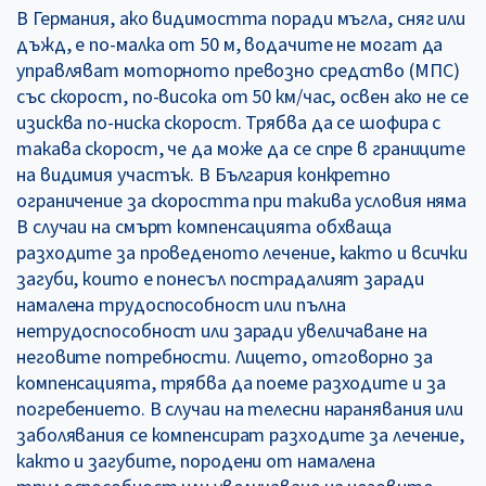
В Германия, ако видимостта поради мъгла, сняг или
дъжд, е по-малка от 50 м, водачите не могат да
управляват моторното превозно средство (МПС)
със скорост, по-висока от 50 км/час, освен ако не се
изисква по-ниска скорост. Трябва да се шофира с
такава скорост, че да може да се спре в границите
на видимия участък. В България конкретно
ограничение за скоростта при такива условия няма
В случаи на смърт компенсацията обхваща
разходите за проведеното лечение, както и всички
загуби, които е понесъл пострадалият заради
намалена трудоспособност или пълна
нетрудоспособност или заради увеличаване на
неговите потребности. Лицето, отговорно за
компенсацията, трябва да поеме разходите и за
погребението. В случаи на телесни наранявания или
заболявания се компенсират разходите за лечение,
както и загубите, породени от намалена