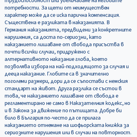
трудоспособност или увеличаване на неговите
потребности. За щети от неимуществен
характер може да се иска парична компенсация.
Съществена е разликата в наказанията. В
Германия наказанията, предвидени за конкретните
нарушения, са доста по-сериозни, като
наказанието лишаване от свобода присъства в
почти всички случаи, придружено с
алтернативното наказание глоба, което
позволява избора на най-подходящото за случая и
дееца наказание. Глобите са в значително
поголеми размери, дори да се съпостави с немския
стандарт на живот. Друга разлика се състои в
това, че наказанието лишаване от свобода е
регламентирано не само в Наказателния кодекс, но
и в Закона за движение по пътищата. Добре би
било в България по-често да се прилага
наказанието отнемане на шофьорската книжка за
сериозните нарушения или в случаи на повторност.