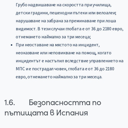
Грубо надвишаване на скоростта при училища,
детски градини, пешеходни пътеки или велоалеи;
нарушаване на забрана за преминаване при лоша
видимост. В тези случаи глобата е от 36 до 2180 евро,
отнемането наймалко за три месеца;
При неоставане на мястото на инцидент,
неоказване или неповикване на помощ, когато
инцидентът е настъпил вследствие управлението на
МПС и е пострадал човек, глобата е от 36 до 2180
евро, отнемането наймалко за три месеца.
1.6. Безопасността по
пътищата в Испания