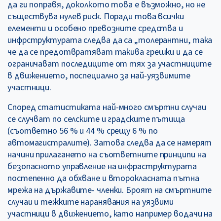
да ги поправя, доколкото това е възможно, но не
съществува нулев риск. Поради това всички
елементи и особено превозните средства и
инфрструктурата следва да са „толерантни, така
че да се предотвратяват такива грешки и да се
ограничават последиците от тях за участниците
в движението, поспециално за най-уязвимите
участници.
Според статистиката най-много смъртни случаи
се случват по селските и градските пътища
(съответно 56 % и 44 % срещу 6 % по
автомагистралите). Затова следва да се намерят
начини прилагането на съответните принципи на
безопасното управление на инфраструктурата
постепенно да обхване и второкласната пътна
мрежа на държавите- членки. Броят на смъртните
случаи и тежките наранявания на уязвими
участници в движението, като например водачи на