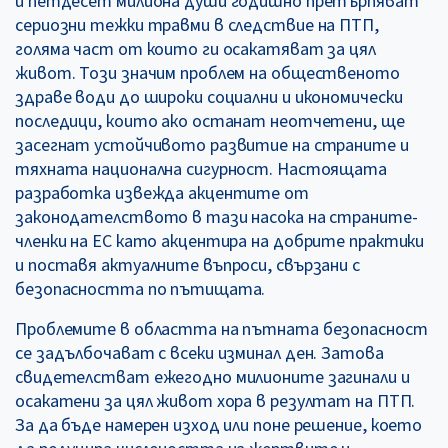
и петдесет милиона души годишно претърпяват
сериозни тежки травми в следствие на ПТП,
голяма част от които ги осакатяват за цял
живот. Този значим проблем на общественото
здраве води до широки социални и икономически
последици, които ако останат неотчетени, ще
засегнат устойчивото развитие на страните и
тяхната национална сигурност. Настоящата
разработка извежда акцентите от
законодателството в тази насока на страните-
членки на ЕС като акцентира на добрите практики
и поставя актуалните въпроси, свързани с
безопасността по пътищата.
Проблемите в областта на пътната безопасност
се задълбочават с всеки изминал ден. Затова
свидетелстват ежегодно милионите загинали и
осакатени за цял живот хора в резултат на ПТП.
За да бъде намерен изход или поне решение, което