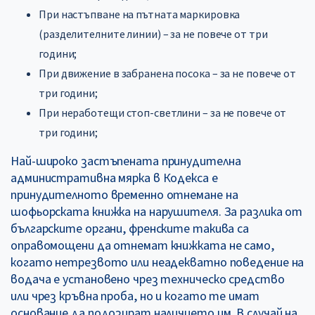
При настъпване на пътната маркировка
(разделителните линии) – за не повече от три
години;
При движение в забранена посока – за не повече от
три години;
При неработещи стоп-светлини – за не повече от
три години;
Най-широко застъпената принудителна
административна мярка в Кодекса е
принудителното временно отнемане на
шофьорската книжка на нарушителя. За разлика от
българските органи, френските такива са
оправомощени да отнемат книжката не само,
когато нетрезвото или неадекватно поведение на
водача е установено чрез техническо средство
или чрез кръвна проба, но и когато те имат
основание да подозират наличието им. В случай на