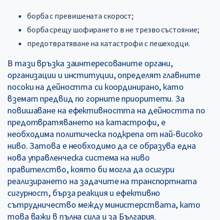
борба с превишената скорост;
борба срещу шофирането в не трезво състояние;
предотвратяване на катастрофи с пешеходци.
В тази връзка заинтересованите органи,
организации и институции, определят главните
посоки на дейността си координирано, като
вземат предвид по горните приоритети. За
повишаване на ефективността на дейността по
предотвратяването на катастрофи, е
необходима политическа подкрепа от най-високо
ниво. Затова е необходимо да се образува една
нова управленческа система на ниво
правителство, която би могла да осигури
реализирането на задачите на транспортната
сигурност, бърза реакция и ефективно
сътрудничество между министерствата, като
това важи в пълна сила и за България.