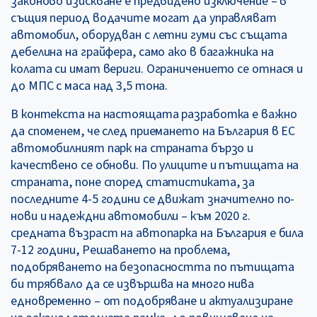
законово изискване е предвидено изключение – в
същия период водачите могат да управляват
автомобил, оборудван с летни гуми със същата
дебелина на грайфера, само ако в багажника на
колата си имат вериги. Ограничението се отнася и
до МПС с маса над 3,5 тона.
В контекста на настоящата разработка е важно
да споменем, че след приемането на България в ЕС
автомобилният парк на страната бързо и
качествено се обнови. По улиците и пътищата на
страната, поне според статистиката, за
последните 4-5 години се движат значително по-
нови и надеждни автомобили – към 2020 г.
средната възраст на автопарка на България е била
7-12 години, Решаването на проблема,
подобряването на безопасността по пътищата
би трябвало да се извършва на много нива
едновременно – от подобряване и актуализиране