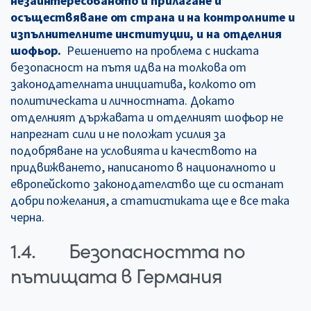
незаинтересованото ѝ прилагане и
осъществяване от страна и на контролните и
изпълнителните институции, и на отделния
шофьор.
Решението на проблема с ниската
безопасност на пътя идва на толкова от
законодателната инициатива, колкото от
политическата и личностната. Докато
отделният държавата и отделният шофьор не
напрегнат сили и не положат усилия за
подобряване на условията и качеството на
придвижването, написаното в националното и
европейското законодателство ще си останат
добри пожелания, а статистиката ще е все така
черна.
1.4. Безопасността по
пътищата в Германия