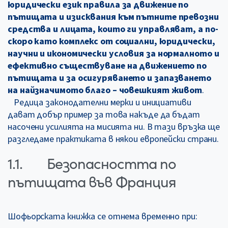
юридически език правила за движение по
пътищата и изисквания към пътните превозни
средства и лицата, които ги управляват, а по-
скоро като комплекс от социални, юридически,
научни и икономически условия за нормалното и
ефективно съществуване на движението по
пътищата и за осигуряването и запазването
на найзначимото благо – човешкият живот
.
Редица законодателни мерки и инициативи
дават добър пример за това накъде да бъдат
насочени усилията на мисията ни. В тази връзка ще
разгледаме практиката в някои европейски страни.
1.1. Безопасността по
пътищата във Франция
Шофьорската книжка се отнема временно при: