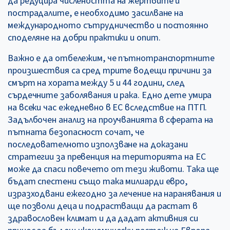
да редуцира числеността на жертвите и
пострадалите, е необходимо засилване на
международното сътрудничество и постоянно
споделяне на добри практики и опит.
Важно е да отбележим, че пътнотранспортните
произшествия са сред трите водещи причини за
смърт на хората между 5 и 44 години, след
сърдечните заболявания и рака. Едно дете умира
на всеки час ежедневно в ЕС вследствие на ПТП.
Задълбочен анализ на проучванията в сферата на
пътната безопасност сочат, че
последователното използване на доказани
стратегии за превенция на територията на ЕС
може да спаси повечето от тези животи. Така ще
бъдат спестени също така милиарди евро,
изразходвани ежегодно за лечение на наранявания и
ще позволи деца и подрастващи да растат в
здравословен климат и да дадат активния си