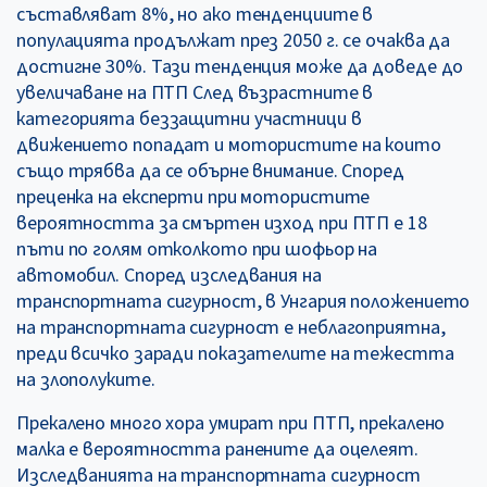
съставляват 8%, но ако тенденциите в
популацията продължат през 2050 г. се очаква да
достигне 30%. Тази тенденция може да доведе до
увеличаване на ПТП След възрастните в
категорията беззащитни участници в
движението попадат и мотористите на които
също трябва да се обърне внимание. Според
преценка на експерти при мотористите
вероятността за смъртен изход при ПТП е 18
пъти по голям отколкото при шофьор на
автомобил. Според изследвания на
транспортната сигурност, в Унгария положението
на транспортната сигурност е неблагоприятна,
преди всичко заради показателите на тежестта
на злополуките.
Прекалено много хора умират при ПТП, прекалено
малка е вероятността ранените да оцелеят.
Изследванията на транспортната сигурност