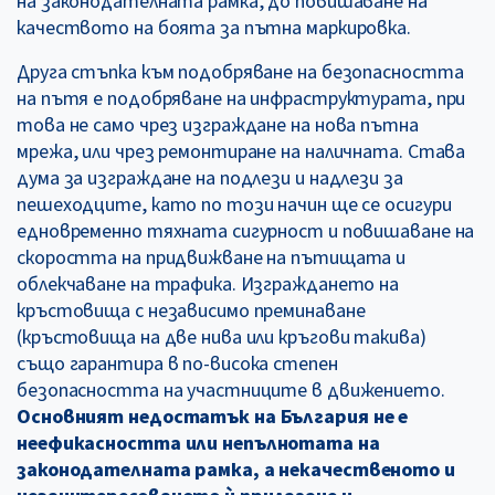
на законодателната рамка, до повишаване на
качеството на боята за пътна маркировка.
Друга стъпка към подобряване на безопасността
на пътя е подобряване на инфраструктурата, при
това не само чрез изграждане на нова пътна
мрежа, или чрез ремонтиране на наличната. Става
дума за изграждане на подлези и надлези за
пешеходците, като по този начин ще се осигури
едновременно тяхната сигурност и повишаване на
скоростта на придвижване на пътищата и
облекчаване на трафика. Изграждането на
кръстовища с независимо преминаване
(кръстовища на две нива или кръгови такива)
също гарантира в по-висока степен
безопасността на участниците в движението.
Основният недостатък на България не е
неефикасността или непълнотата на
законодателната рамка, а некачественото и