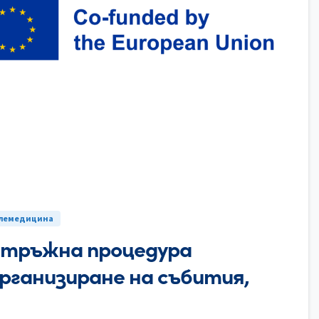
0
елемедицина
 тръжна процедура
организиране на събития,