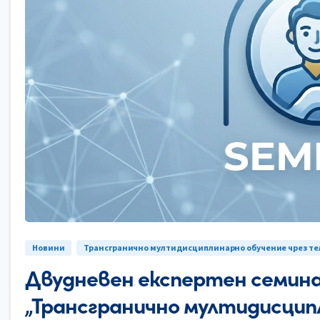
Новини
Трансгранично мултидисциплинарно обучение чрез т
Двудневен експертен семина
„Трансгранично мултидисцип