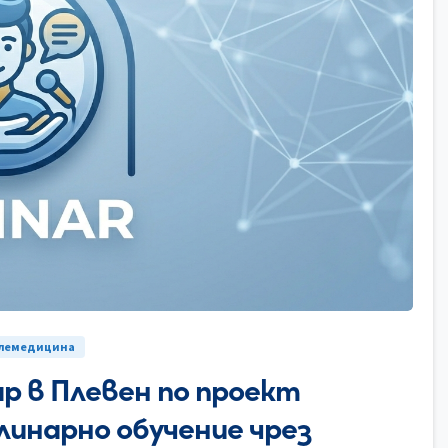
0
елемедицина
р в Плевен по проект
линарно обучение чрез