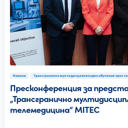
Новини
Трансгранично мултидисциплинарно обучение чрез т
Пресконференция за предста
„Трансгранично мултидисцип
телемедицина“ MITEC