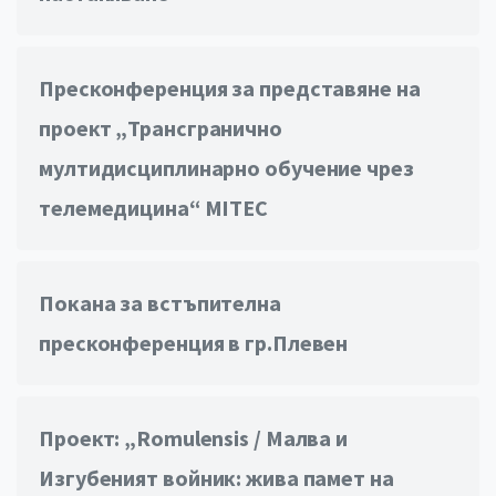
Пресконференция за представяне на
проект „Трансгранично
мултидисциплинарно обучение чрез
телемедицина“ MITEC
Покана за встъпителна
пресконференция в гр.Плевен
Проект: „Romulensis / Малва и
Изгубеният войник: жива памет на