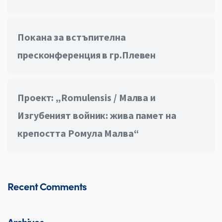
Покана за встъпителна
пресконференция в гр.Плевен
Проект: „Romulensis / Малва и
Изгубеният войник: жива памет на
крепостта Ромула Малва“
Recent Comments
Archives