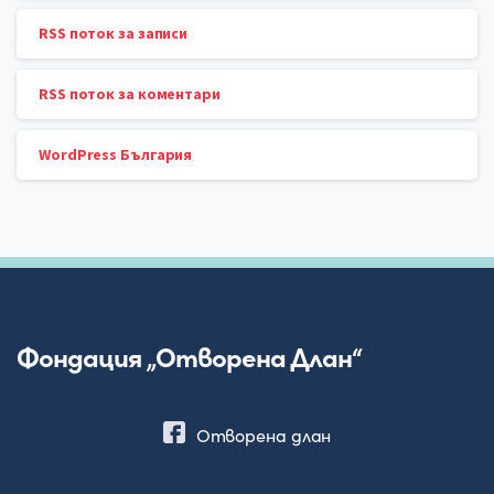
RSS поток за записи
RSS поток за коментари
WordPress България
Фондация „Отворена Длан“
Отворена длан