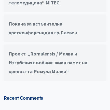
телемедицина“ MITEC
Покана за встъпителна
пресконференция в гр.Плевен
Проект: „Romulensis / Малва и
Изгубеният войник: жива памет на
крепостта Ромула Малва“
Recent Comments