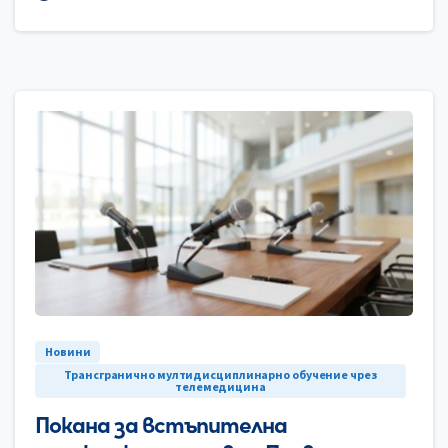
0
Новини
Трансгранично мултидисциплинарно обучение чрез
телемедицина
Покана за встъпителна