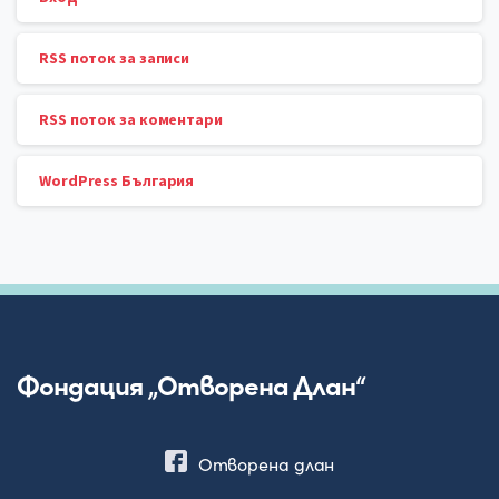
RSS поток за записи
RSS поток за коментари
WordPress България
Фондация „Отворена Длан“
Отворена длан