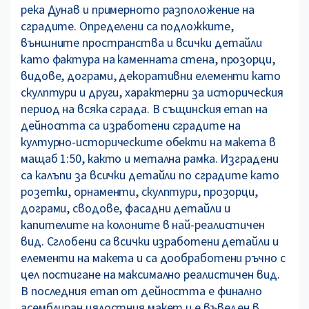
река Дунав и примерното разположение на
сградите. Определени са подложките,
външните пространства и всички детайли
като фактура на каменната стена, прозорци,
видове, дограми, декоративни елементи като
скулптури и други, характерни за историческия
период на всяка сграда. В същинския етап на
дейността са изработени сградите на
културно-историческите обекти на макета в
мащаб 1:50, както и метална рамка. Изградени
са калъпи за всички детайли по сградите като
розетки, орнаменти, скулптури, прозорци,
дограми, сводове, фасадни детайли и
капителите на колоните в най-реалистичен
вид. Сглобени са всички изработени детайли и
елементи на макета и са дообработени ръчно с
цел постигане на максимално реалистичен вид.
В последния етап от дейността е финално
асемблиран цялостния макет и е въведен в