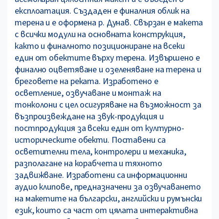
експлоатация. Създаден е финалния облик на
терена и е оформена р. Дунав. Свързан е макета
с всички модули на основната конструкция,
както и финалното позициониране на всеки
един от обектите върху терена. Извършено е
финално оцветяване и озеленяване на терена и
бреговете на реката. Изработено е
осветление, озвучаване и монтаж на
тонколони с цел осигуряване на възможност за
възпроизвеждане на звук-продукция и
постпродукция за всеки един от културно-
историческите обекти. Поставени са
осветителни тела, контролери и механика,
разполагане на корабчета и тяхното
задвижване. Изработени са информационни
аудио клипове, предназначени за озвучаването
на макетите на български, английски и румънски
език, които са част от цялата интерактивна