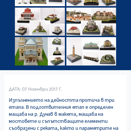
ДАТА: 07 Ноември 2017 Г.
Изпълнението на дейността протича в три
етапа. В подготвителния етап е определен
мащаба на р. Дунав в макета, мащаба на
мостовете и съпътстващите елементи
съобразени с реката, както и параметрите на