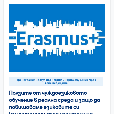
0
Трансгранично мултидисциплинарно обучение чрез
телемедицина
Ползите от чуждоезиковото
обучение в реална среда и защо да
повишаваме езиковите си
компетенции сред носители на