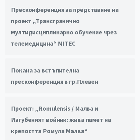
Пресконференция за представяне на
проект „Трансгранично
мултидисциплинарно обучение чрез
телемедицина“ MITEC
Покана за встъпителна
пресконференция в гр.Плевен
Проект: „Romulensis / Малва и
Изгубеният войник: жива памет на
крепостта Ромула Малва“